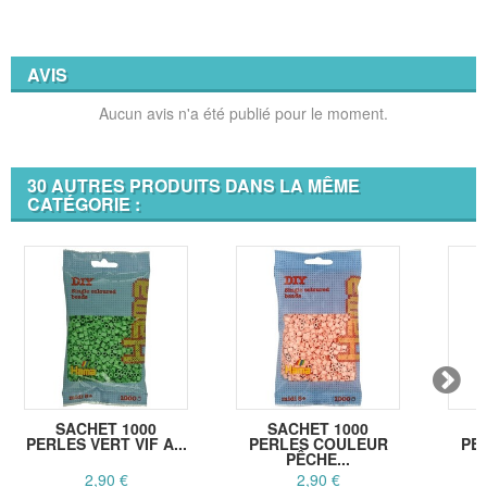
AVIS
Aucun avis n'a été publié pour le moment.
30 AUTRES PRODUITS DANS LA MÊME
CATÉGORIE :
SACHET 1000
SACHET 1000
PERLES VERT VIF A...
PERLES COULEUR
PE
PÊCHE...
2,90 €
2,90 €