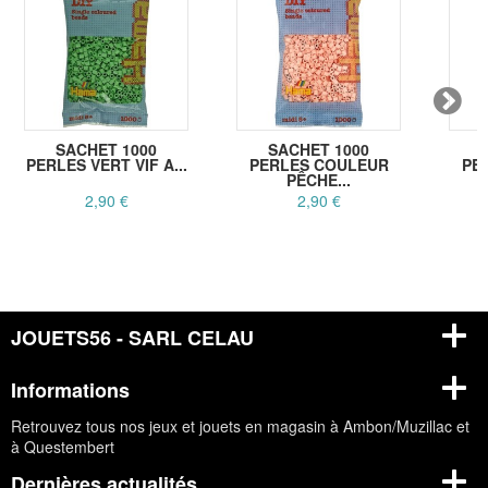
SACHET 1000
SACHET 1000
PERLES VERT VIF A...
PERLES COULEUR
PE
PÊCHE...
2,90 €
2,90 €
JOUETS56 - SARL CELAU
Informations
Retrouvez tous nos jeux et jouets en magasin à Ambon/Muzillac et
à Questembert
Dernières actualités