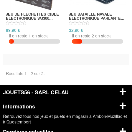
JEU DE FLECHETTES CIBLE
JEU BATAILLE NAVALE
ELECTRONIQUE WJ300...
ELECTRONIQUE PARLANTE...
89,90 €
32,90 €
Il en reste 1 en stock
Il en reste 2 en stock
Résultats 1 - 2 sur 2.
JOUETS56 - SARL CELAU
Informations
Retrouvez tous nos jeux et jouets en magasin à Ambon/Muzillac et
à Questembert
Dernières actualités