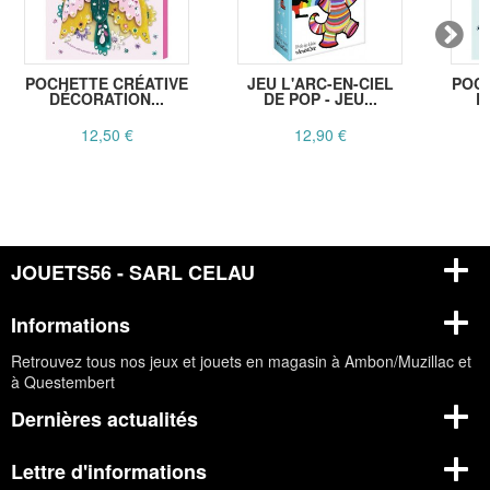
POCHETTE CRÉATIVE
JEU L'ARC-EN-CIEL
POC
DÉCORATION...
DE POP - JEU...
D
12,50 €
12,90 €
JOUETS56 - SARL CELAU
Informations
Retrouvez tous nos jeux et jouets en magasin à Ambon/Muzillac et
à Questembert
Dernières actualités
Lettre d'informations