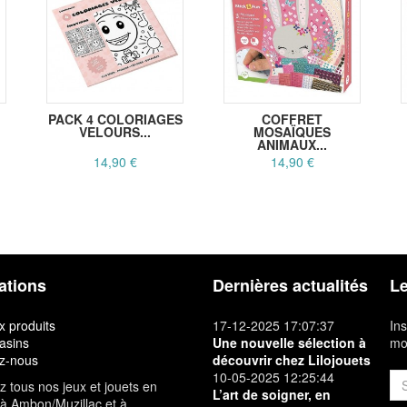
PACK 4 COLORIAGES
COFFRET
VELOURS...
MOSAÏQUES
ANIMAUX...
14,90 €
14,90 €
ations
Dernières actualités
Le
 produits
17-12-2025 17:07:37
Ins
asins
Une nouvelle sélection à
mon
z-nous
découvrir chez Lilojouets
10-05-2025 12:25:44
 tous nos jeux et jouets en
L’art de soigner, en
à Ambon/Muzillac et à