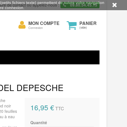
petits fichiers texte) permettent de suivre votre navigation
aire de contact ou appelez-nous :
09.80.54.45.15
otre connexion.
Mon
MON COMPTE
PANIER
cher
compte
(vide)
Connexion
ODEL DEPESCHE
che
16,95 €
nd noir
TTC
0 feuilles
eau à eau
Quantité