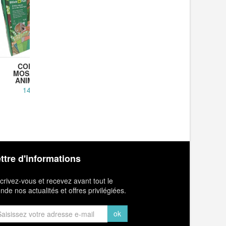
COFFRET
PERSONNAGE
COF
MOSAÏQUES
CHOUETTE
FIG
ANIMAUX...
LUMINEUX A...
ANI
14,90 €
14,90 €
1
ttre d'informations
crivez-vous et recevez avant tout le
de nos actualités et offres privilégiées.
ok