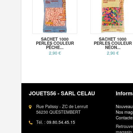
SACHET 1000
SACHET 1000
PERLES COULEUR
PERLES COULEUR
PÊCHE...
NÉON...
2,90 €
2,90 €
JOUETS56 - SARL CELAU
Inform
Rue Palissy - ZC de Lenruit
Nouveaux
56230 QUESTEMBERT
Nos mag
Contacte
Tél. :
09.80.54.45.15
Retrouvez
magasin 