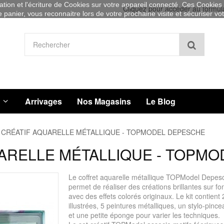
sation et l'écriture de Cookies sur votre appareil connecté. Ces Cookies (
Cliquez pour accéder au formul
re panier, vous reconnaitre lors de votre prochaine visite et sécuriser v
Recher
Arrivages
Nos Magasins
Le Blog
CRÉATIF AQUARELLE MÉTALLIQUE - TOPMODEL DEPESCHE
ARELLE MÉTALLIQUE - TOPM
Le coffret aquarelle métallique TOPModel Depes
permet de réaliser des créations brillantes sur fo
avec des effets colorés originaux. Le kit contient 2
illustrées, 5 peintures métalliques, un stylo-pinc
et une petite éponge pour varier les techniques.