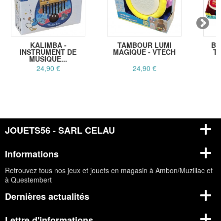
KALIMBA -
TAMBOUR LUMI
BA
INSTRUMENT DE
MAGIQUE - VTECH
TO
MUSIQUE...
24,90 €
24,90 €
JOUETS56 - SARL CELAU
Informations
Retrouvez tous nos jeux et jouets en magasin à Ambon/Muzillac et
à Questembert
Dernières actualités
Lettre d'informations