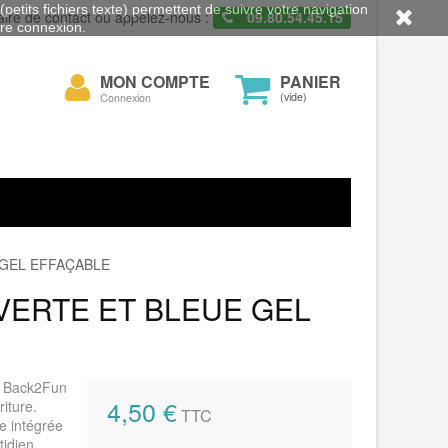
petits fichiers texte) permettent de suivre votre navigation
aire de contact ou appelez-nous :
09.80.54.45.15
otre connexion.
Mon
MON COMPTE
PANIER
cher
compte
(vide)
Connexion
 GEL EFFAÇABLE
VERTE ET BLEUE GEL
a Back2Fun
4,50 €
iture.
TTC
e intégrée
tidien.