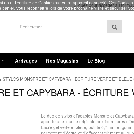
sation et l'écriture de Cookies sur votre appareil connecté. Ces Cookies (
Cliquez pour accéder au formul
re panier, vous reconnaitre lors de votre prochaine visite et sécuriser v
Recher
Arrivages
Nos Magasins
Le Blog
2 STYLOS MONSTRE ET CAPYBARA - ÉCRITURE VERTE ET BLEUE
RE ET CAPYBARA - ÉCRITURE 
Le duo de stylos effaçables Monstre et Capybar
apporte une touche originale aux fournitures d’écr
Encre gel verte et bleue, pointe 0,7 mm et gomm
permettent d’écrire et d’effacer facilement au quo