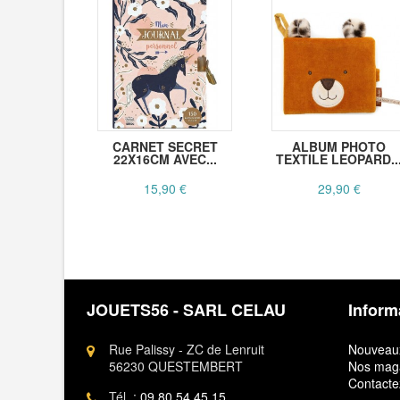
CARNET SECRET
ALBUM PHOTO
22X16CM AVEC...
TEXTILE LEOPARD..
15,90 €
29,90 €
JOUETS56 - SARL CELAU
Inform
Rue Palissy - ZC de Lenruit
Nouveaux
56230 QUESTEMBERT
Nos mag
Contacte
Tél. :
09.80.54.45.15