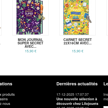
MON JOURNAL
CARNET SECRET
.
SUPER SECRET
22X16CM AVEC...
AVEC...
15,90 €
15,90 €
ations
Dernières actualités
Le
 produits
17-12-2025 17:07:37
Ins
asins
Une nouvelle sélection à
mon
z-nous
découvrir chez Lilojouets