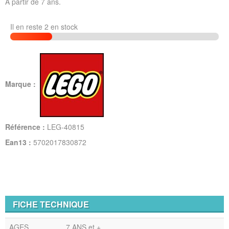
A partir de 7 ans.
Il en reste 2 en stock
Marque :
Référence :
LEG-40815
Ean13 :
5702017830872
FICHE TECHNIQUE
AGES
7 ANS et +