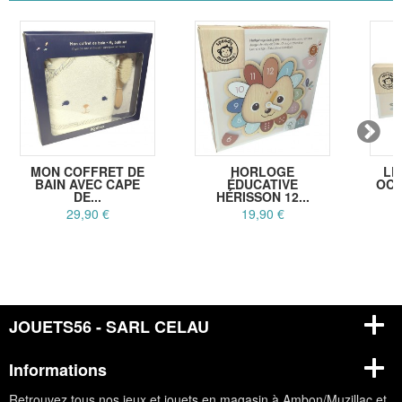
MON COFFRET DE
HORLOGE
LE
BAIN AVEC CAPE
ÉDUCATIVE
OCÉ
DE...
HÉRISSON 12...
29,90 €
19,90 €
JOUETS56 - SARL CELAU
Informations
Retrouvez tous nos jeux et jouets en magasin à Ambon/Muzillac et