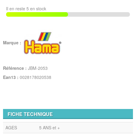
Il en reste 5 en stock
Marque :
Référence :
JBM-2053
Ean13 :
0028178020538
FICHE TECHNIQUE
AGES
5 ANS et +