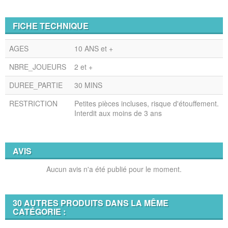
FICHE TECHNIQUE
AGES
10 ANS et +
NBRE_JOUEURS
2 et +
DUREE_PARTIE
30 MINS
RESTRICTION
Petites pièces incluses, risque d'étouffement.
Interdit aux moins de 3 ans
AVIS
Aucun avis n'a été publié pour le moment.
30 AUTRES PRODUITS DANS LA MÊME
CATÉGORIE :