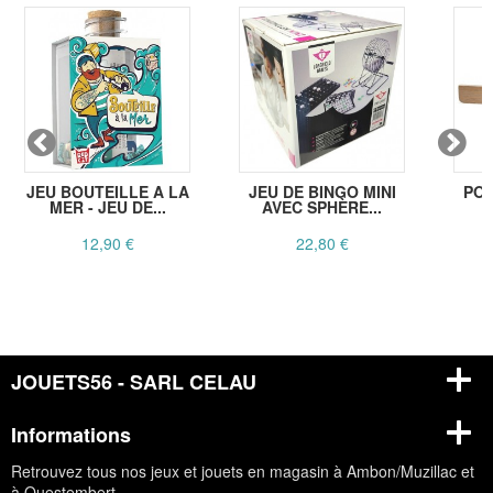
JEU BOUTEILLE A LA
JEU DE BINGO MINI
POR
MER - JEU DE...
AVEC SPHÈRE...
B
12,90 €
22,80 €
JOUETS56 - SARL CELAU
Informations
Retrouvez tous nos jeux et jouets en magasin à Ambon/Muzillac et
à Questembert