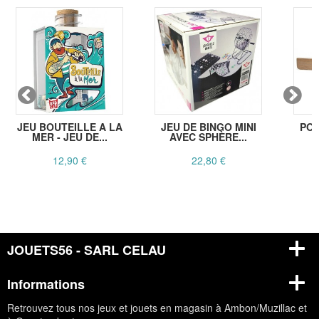
JEU BOUTEILLE A LA
JEU DE BINGO MINI
POR
MER - JEU DE...
AVEC SPHÈRE...
B
12,90 €
22,80 €
JOUETS56 - SARL CELAU
Informations
Retrouvez tous nos jeux et jouets en magasin à Ambon/Muzillac et