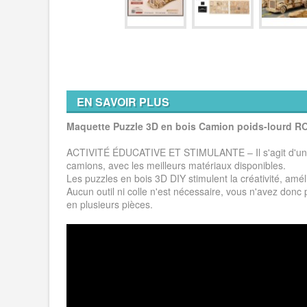
EN SAVOIR PLUS
Maquette Puzzle 3D en bois Camion poids-lourd 
ACTIVITÉ ÉDUCATIVE ET STIMULANTE – Il s'agit d'un 
camions, avec les meilleurs matériaux disponibles.
Les puzzles en bois 3D DIY stimulent la créativité, améli
Aucun outil ni colle n'est nécessaire, vous n'avez do
en plusieurs pièces.