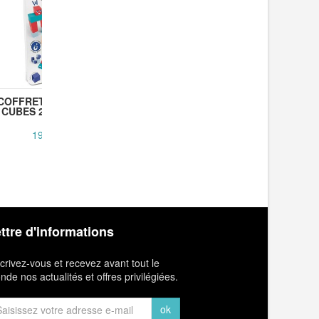
COFFRET MAGNETIC
COFFRET MAGNETIC
COFFRE
CUBES 28 PIÈCES...
MINI 26 PIÈCES...
TRUCK
19,90 €
16,90 €
1
ttre d'informations
crivez-vous et recevez avant tout le
de nos actualités et offres privilégiées.
ok