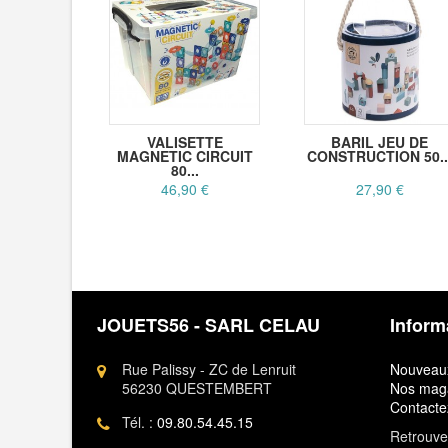
VALISETTE
BARIL JEU DE
MAGNETIC CIRCUIT
CONSTRUCTION 50..
80...
46,90 €
27,90 €
JOUETS56 - SARL CELAU
Inform
Rue Palissy - ZC de Lenruit
Nouveaux
56230 QUESTEMBERT
Nos mag
Contacte
Tél. :
09.80.54.45.15
Retrouvez