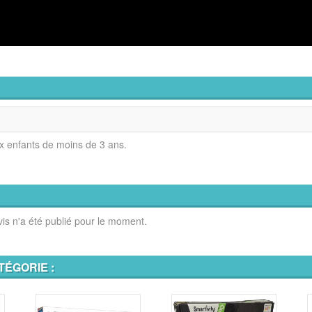
x enfants de moins de 3 ans.
is n'a été publié pour le moment.
TÉGORIE :