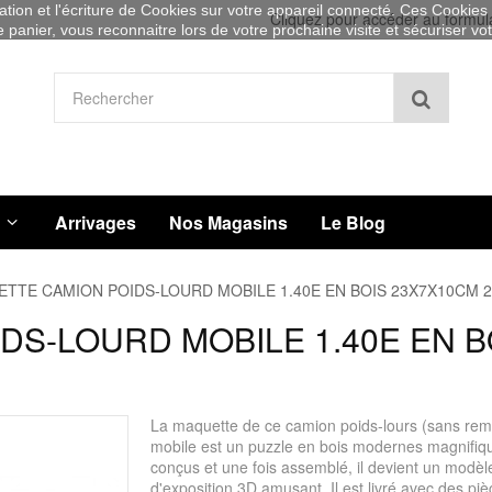
sation et l'écriture de Cookies sur votre appareil connecté. Ces Cookies (
Cliquez pour accéder au formul
re panier, vous reconnaitre lors de votre prochaine visite et sécuriser v
Recher
Arrivages
Nos Magasins
Le Blog
TTE CAMION POIDS-LOURD MOBILE 1.40E EN BOIS 23X7X10CM 2
S-LOURD MOBILE 1.40E EN B
La maquette de ce camion poids-lours (sans re
mobile est un puzzle en bois modernes magnifi
conçus et une fois assemblé, il devient un modèl
d'exposition 3D amusant. Il est livré avec des pi