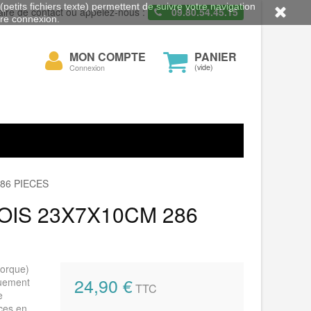
petits fichiers texte) permettent de suivre votre navigation
aire de contact ou appelez-nous :
09.80.54.45.15
otre connexion.
Mon
MON COMPTE
PANIER
cher
compte
(vide)
Connexion
86 PIECES
OIS 23X7X10CM 286
morque)
24,90 €
quement
TTC
e
èces en