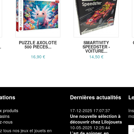
PUZZLE AXOLOTE
SMARTIVITY
.
500 PIÈCES...
SPEEDSTER -
VOITURE...
16,90 €
14,50 €
ations
Dernières actualités
Le
 produits
17-12-2025 17:07:37
Ins
asins
Une nouvelle sélection à
mon
z-nous
découvrir chez Lilojouets
10-05-2025 12:25:44
 tous nos jeux et jouets en
L’art de soigner, en