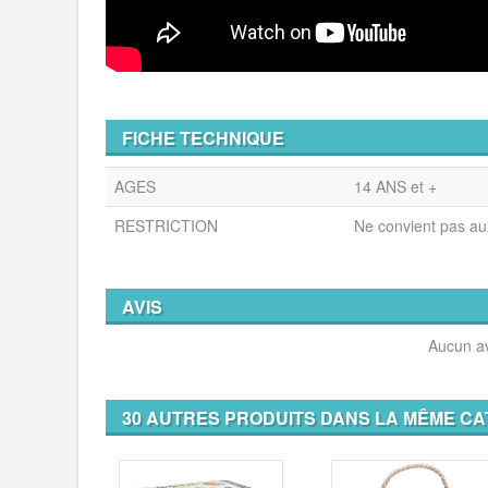
FICHE TECHNIQUE
AGES
14 ANS et +
RESTRICTION
Ne convient pas au
AVIS
Aucun av
30 AUTRES PRODUITS DANS LA MÊME CA