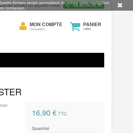
petits fichiers texte) permettent de suivre votre navigation
aire de contact ou appelez-nous :
09.80.54.45.15
otre connexion.
Mon
MON COMPTE
PANIER
cher
compte
(vide)
Connexion
OSTER
réer
16,90 €
TTC
Quantité