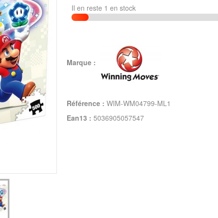
Il en reste 1 en stock
Marque :
Référence :
WIM-WM04799-ML1
Ean13 :
5036905057547