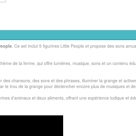
People
. Ce set inclut 5 figurines Little People et propose des sons amu
e thème de la ferme, qui offre lumières, musique, sons et un contenu édu
des chansons, des sons et des phrases, illuminer la grange et activer
ar le trou de la grange pour déclencher encore plus de musiques et de
urines d’animaux et deux aliments, offrant une expérience ludique et édu