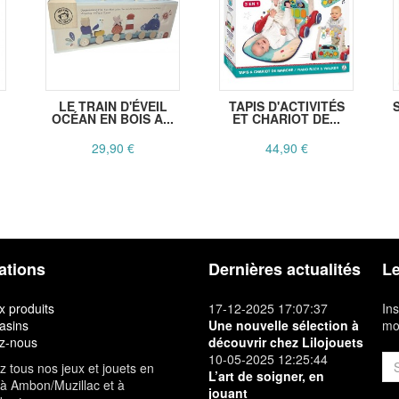
LE TRAIN D'ÉVEIL
TAPIS D'ACTIVITÉS
OCÉAN EN BOIS A...
ET CHARIOT DE...
29,90 €
44,90 €
ations
Dernières actualités
Le
 produits
17-12-2025 17:07:37
Ins
asins
Une nouvelle sélection à
mon
z-nous
découvrir chez Lilojouets
10-05-2025 12:25:44
 tous nos jeux et jouets en
L’art de soigner, en
à Ambon/Muzillac et à
jouant