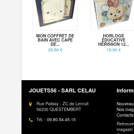
MON COFFRET DE
HORLOGE
BAIN AVEC CAPE
ÉDUCATIVE
DE...
HÉRISSON 12...
29,90 €
19,90 €
JOUETS56 - SARL CELAU
Inform
Rue Palissy - ZC de Lenruit
Nouveaux
56230 QUESTEMBERT
Nos mag
Contacte
Tél. :
09.80.54.45.15
Retrouvez
magasin 