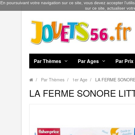
En poursuivant votre navigation sur ce site, vous devez accepter l’utili
sur ce site, actualiser vot
Par Thèmes
Par Ages
Par Prix
Par Thèmes
1er Age
LA FERME SONORE 
LA FERME SONORE LITT