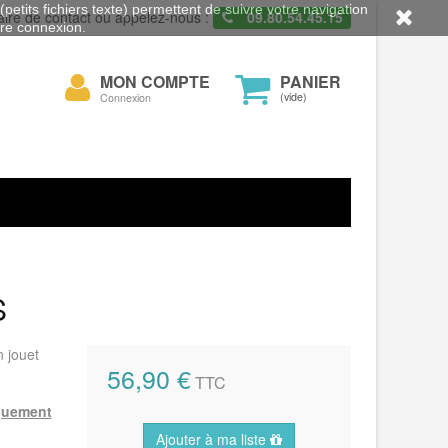
petits fichiers texte) permettent de suivre votre navigation
aire de contact ou appelez-nous :
09.80.54.45.15
otre connexion.
Mon
MON COMPTE
PANIER
cher
compte
(vide)
Connexion
S
n jouet
56,90 €
TTC
iquement
Ajouter à ma liste