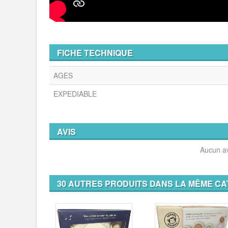
FICHE TECHNIQUE
AGES
EXPEDIABLE
AVIS
Aucun av
30 AUTRES PRODUITS DANS LA MÊME CA