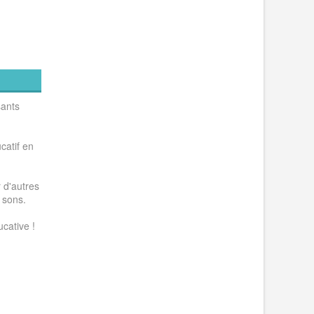
sants
catif en
 d'autres
 sons.
cative !