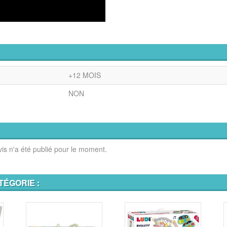
+12 MOIS
NON
is n'a été publié pour le moment.
TÉGORIE :