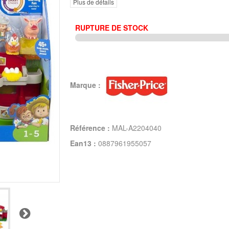
Plus de détails
RUPTURE DE STOCK
Marque :
Référence :
MAL-A2204040
Ean13 :
0887961955057
Suivant