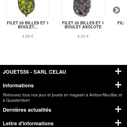
FILET 20 BILLES ET 1
FILET 20 BILLES ET 1
FILE
BOULET...
BOULET AXOLOTE
4,00 €
4,00 €
JOUETS56 - SARL CELAU
Informations
Retrouvez tous nos jeux et jouets en magasin à Ambon/Muzillac et
à Questembert
Dernières actualités
Lettre d'informations