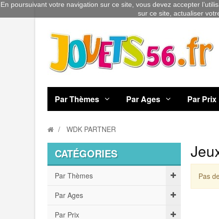
En poursuivant votre navigation sur ce site, vous devez accepter l’utili
sur ce site, actualiser vot
Par Thèmes
Par Ages
Par Prix
WDK PARTNER
Jeu
CATÉGORIES
Par Thèmes
Pas de
Par Ages
Par Prix