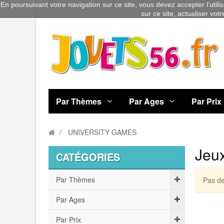
En poursuivant votre navigation sur ce site, vous devez accepter l’utili
sur ce site, actualiser vot
Par Thèmes
Par Ages
Par Prix
UNIVERSITY GAMES
Jeu
CATÉGORIES
Par Thèmes
Pas de
Par Ages
Par Prix