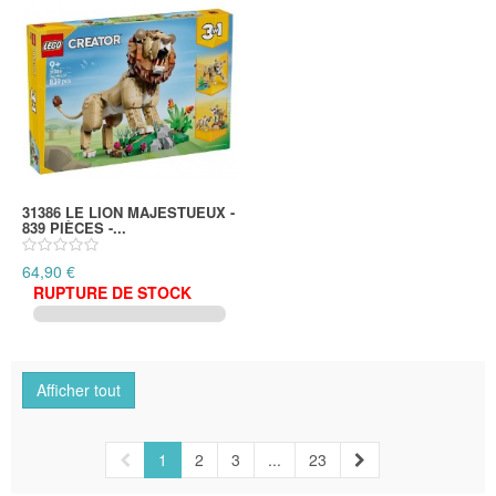
31386 LE LION MAJESTUEUX -
839 PIÈCES -...
64,90 €
RUPTURE DE STOCK
Afficher tout
1
2
3
...
23