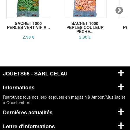
SACHET 1000
SACHET 1000
PERLES VERT VIF A...
PERLES COULEUR
PE
PÊCHE...
2,90 €
2,90 €
JOUETS56 - SARL CELAU
Informations
Retrouvez tous nos jeux et jouets en magasin à Ambon/Muzillac et
à Questembert
Dernières actualités
Lettre d'informations