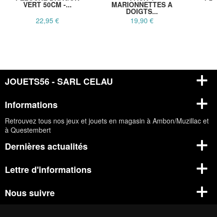
VERT 50CM -...
MARIONNETTES A
R
DOIGTS...
22,95 €
19,90 €
JOUETS56 - SARL CELAU
Informations
Retrouvez tous nos jeux et jouets en magasin à Ambon/Muzillac et
à Questembert
Dernières actualités
Lettre d'informations
Nous suivre