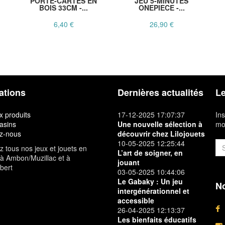
PORTE-CARTES EN
JEU 5-MINUTES
BOIS 33CM -...
ONEPIECE -...
6,40 €
26,90 €
ations
Dernières actualités
Le
 produits
17-12-2025 17:07:37
Ins
asins
Une nouvelle sélection à
mon
z-nous
découvrir chez Lilojouets
10-05-2025 12:25:44
 tous nos jeux et jouets en
L’art de soigner, en
à Ambon/Muzillac et à
jouant
bert
03-05-2025 10:44:06
Le Gabaky : Un jeu
No
intergénérationnel et
accessible
26-04-2025 12:13:37
Les bienfaits éducatifs