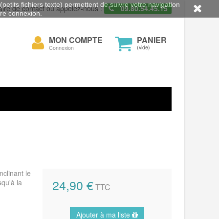
petits fichiers texte) permettent de suivre votre navigation
aire de contact ou appelez-nous :
09.80.54.45.15
otre connexion.
Mon
MON COMPTE
PANIER
cher
compte
(vide)
Connexion
nclinant le
24,90 €
squ'à la
TTC
Ajouter à ma liste