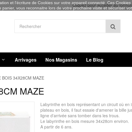
sation et l'écriture de Cookies sur votre appareil connecté. Ces Cookies (
Cliquez pour accéder au formul
re panier, vous reconnaitre lors de votre prochaine visite et sécuriser v
Recher
Arrivages
Nos Magasins
Le Blog
E BOIS 34X28CM MAZE
28CM MAZE
Labyrinthe en bois représentant un circuit où en i
plateau en bois, il faut essaie d'amener la bille ju
ligne d'arrivée sans tomber dans les trous.
Le labyrinthe en bois mesure 34x28cm environ.
A partir de 6 ans.