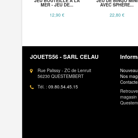
JEU BOUTEILLE A LA
JEU DE BINGO MINI
MER - JEU DE...
AVEC SPHÈRE...
12,90 €
22,80 €
JOUETS56 - SARL CELAU
Inform
Rue Palissy - ZC de Lenruit
Nouveaux
56230 QUESTEMBERT
Nos mag
Contacte
Tél. :
09.80.54.45.15
Retrouvez
magasin 
Questem