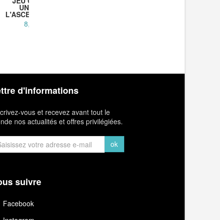
JEU CARTES
JEU 10 
UNLOCK
STRAT
L'ASCENSION -...
8,50 €
1
ttre d'informations
crivez-vous et recevez avant tout le
de nos actualités et offres privilégiées.
ok
us suivre
Facebook