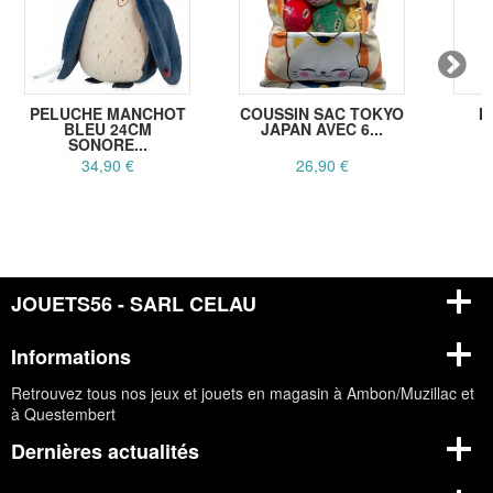
PELUCHE MANCHOT
COUSSIN SAC TOKYO
M
BLEU 24CM
JAPAN AVEC 6...
B
SONORE...
34,90 €
26,90 €
JOUETS56 - SARL CELAU
Informations
Retrouvez tous nos jeux et jouets en magasin à Ambon/Muzillac et
à Questembert
Dernières actualités