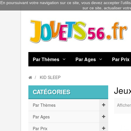
En poursuivant votre navigation sur ce site, vous devez accepter l’utili
sur ce site, actualiser vot
Par Thèmes
Par Ages
Par Prix
KID SLEEP
Jeux
CATÉGORIES
Par Thèmes
Afficher
Par Ages
Par Prix