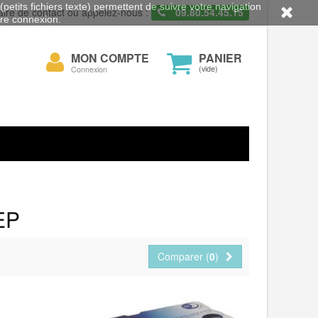
petits fichiers texte) permettent de suivre votre navigation
aire de contact ou appelez-nous :
09.80.54.45.15
otre connexion.
Mon
MON COMPTE
PANIER
cher
compte
(vide)
Connexion
EP
Comparer (
0
)