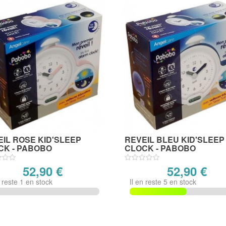
IL ROSE KID'SLEEP
REVEIL BLEU KID'SLEEP
CK - PABOBO
CLOCK - PABOBO
52,90 €
52,90 €
n reste 1 en stock
Il en reste 5 en stock