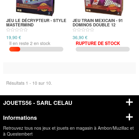
JEU LE DÉCRYPTEUR - STYLE
JEU TRAIN MEXICAIN - 91
MASTERMIND
DOMINOS DOUBLE 12
19,90 €
36,90 €
Il en reste 2 en stock
RUPTURE DE STOCK
Résultats 1 - 10 sur 10.
JOUETS56 - SARL CELAU
Informations
Retrouvez tous nos jeux et jouets en magasin à Ambon/Muzillac et
à Questembert