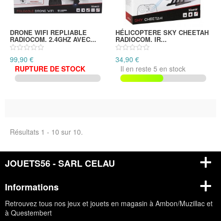
DRONE WIFI REPLIABLE
HÉLICOPTERE SKY CHEETAH
RADIOCOM. 2.4GHZ AVEC...
RADIOCOM. IR...
99,90 €
34,90 €
RUPTURE DE STOCK
Il en reste 5 en stock
Résultats 1 - 10 sur 10.
JOUETS56 - SARL CELAU
Informations
Retrouvez tous nos jeux et jouets en magasin à Ambon/Muzillac et
à Questembert