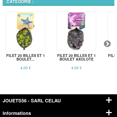
CATÉGORIE :
FILET 20 BILLES ET 1
FILET 20 BILLES ET 1
FILE
BOULET...
BOULET AXOLOTE
4,00 €
4,00 €
JOUETS56 - SARL CELAU
Informations