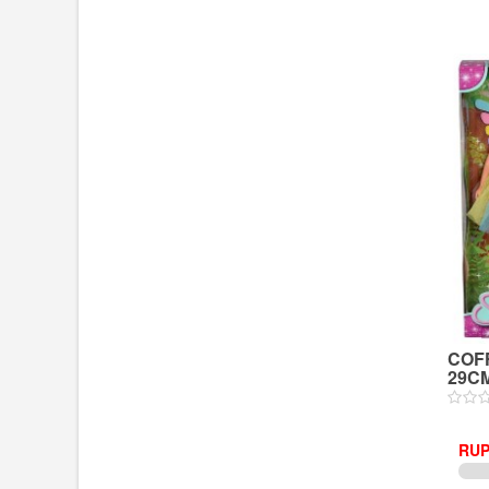
COF
29CM
RUP