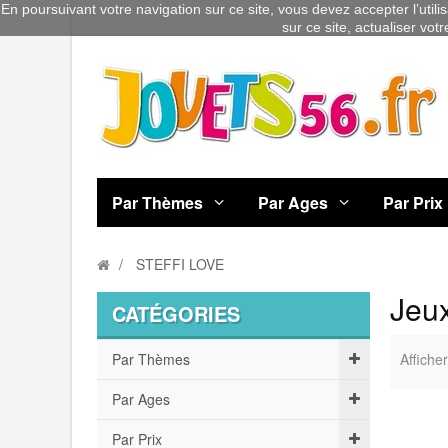
En poursuivant votre navigation sur ce site, vous devez accepter l’utili
sur ce site, actualiser vot
Par Thèmes
Par Ages
Par Prix
STEFFI LOVE
Jeux
CATÉGORIES
Par Thèmes
Afficher
Par Ages
Par Prix