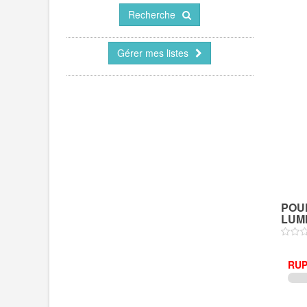
Recherche
Gérer mes listes
POU
LUMI
RUP