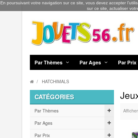
En poursuivant votre navigation sur ce site, vous devez accepter l’utili
sur ce site, actualiser vot
Par Thèmes
Par Ages
Par Prix
HATCHIMALS
Jeu
CATÉGORIES
Par Thèmes
Afficher
Par Ages
Par Prix