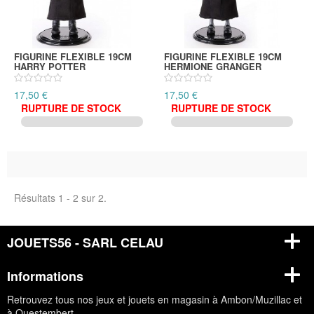
FIGURINE FLEXIBLE 19CM
FIGURINE FLEXIBLE 19CM
HARRY POTTER
HERMIONE GRANGER
17,50 €
17,50 €
RUPTURE DE STOCK
RUPTURE DE STOCK
Résultats 1 - 2 sur 2.
JOUETS56 - SARL CELAU
Informations
Retrouvez tous nos jeux et jouets en magasin à Ambon/Muzillac et
à Questembert