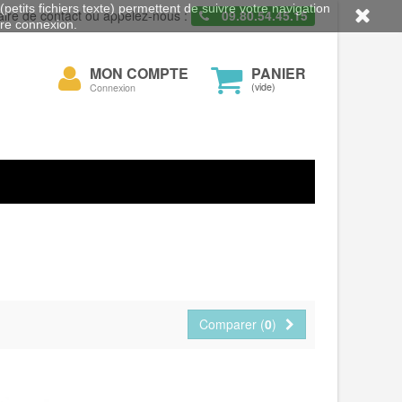
petits fichiers texte) permettent de suivre votre navigation
aire de contact ou appelez-nous :
09.80.54.45.15
otre connexion.
Mon
MON COMPTE
PANIER
cher
compte
(vide)
Connexion
Comparer (
0
)