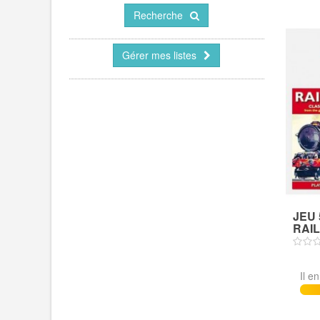
Recherche
Gérer mes listes
JEU 
RAIL
Il e