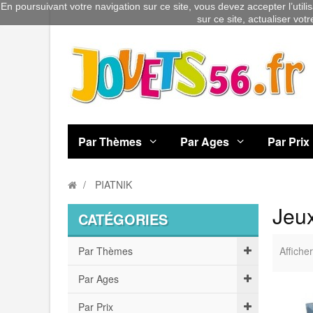
En poursuivant votre navigation sur ce site, vous devez accepter l’utili
sur ce site, actualiser vot
Par Thèmes
Par Ages
Par Prix
PIATNIK
Jeux
CATÉGORIES
Par Thèmes
Afficher
Par Ages
Par Prix