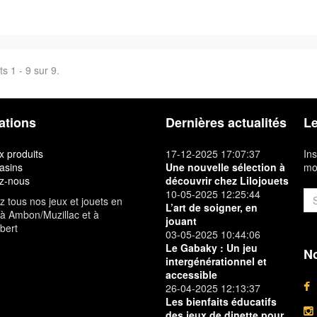
s 1 - 9 sur 9.
ations
Dernières actualités
Le
 produits
17-12-2025 17:07:37
Ins
asins
Une nouvelle sélection à
mon
z-nous
découvrir chez Lilojouets
10-05-2025 12:25:44
 tous nos jeux et jouets en
L’art de soigner, en
à Ambon/Muzillac et à
jouant
bert
03-05-2025 10:44:06
Le Gabaky : Un jeu
No
intergénérationnel et
accessible
26-04-2025 12:13:37
Les bienfaits éducatifs
des jeux de dinette pour