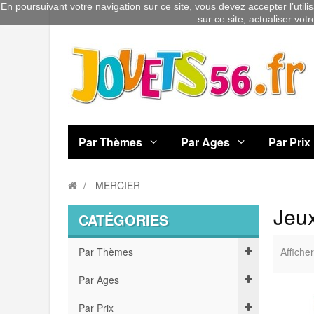
En poursuivant votre navigation sur ce site, vous devez accepter l’utili
sur ce site, actualiser vot
Par Thèmes
Par Ages
Par Prix
MERCIER
Jeu
CATÉGORIES
Par Thèmes
Afficher
Par Ages
Par Prix