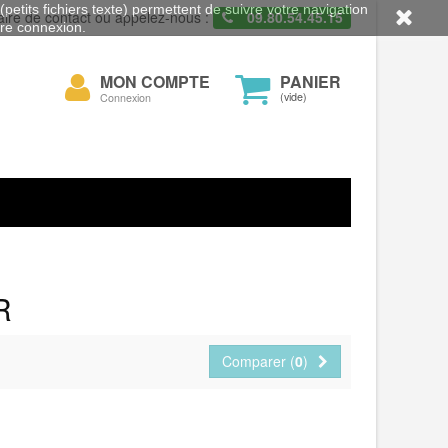
petits fichiers texte) permettent de suivre votre navigation
aire de contact ou appelez-nous :
09.80.54.45.15
otre connexion.
Mon
MON COMPTE
PANIER
cher
compte
(vide)
Connexion
R
Comparer (
0
)