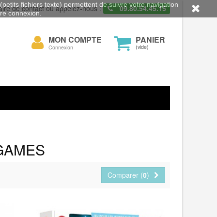
petits fichiers texte) permettent de suivre votre navigation
aire de contact ou appelez-nous :
09.80.54.45.15
otre connexion.
Mon
MON COMPTE
PANIER
cher
compte
(vide)
Connexion
T GAMES
Comparer (
0
)