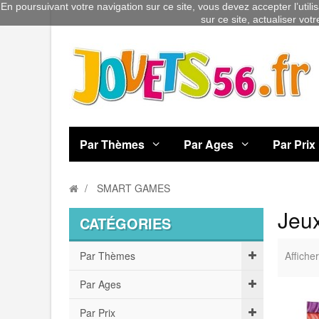
En poursuivant votre navigation sur ce site, vous devez accepter l’utili
sur ce site, actualiser vot
Par Thèmes
Par Ages
Par Prix
SMART GAMES
Jeu
CATÉGORIES
Par Thèmes
Afficher
Par Ages
Par Prix