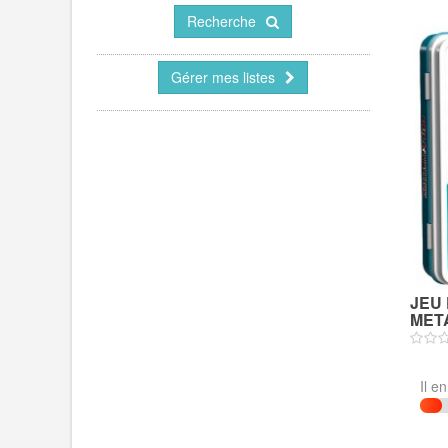
Recherche
Gérer mes listes
JEU 
META
Il e