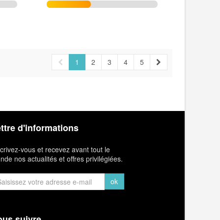
1
2
3
4
5
ttre d'informations
crivez-vous et recevez avant tout le
de nos actualités et offres privilégiées.
ok
us suivre