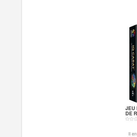
JEU 
DE R
Il e