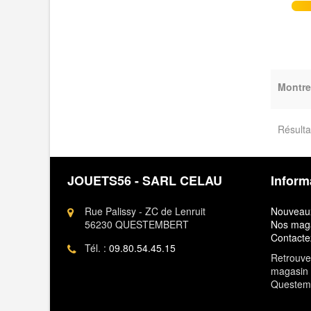
Montre
Résulta
JOUETS56 - SARL CELAU
Inform
Rue Palissy - ZC de Lenruit
Nouveaux
56230 QUESTEMBERT
Nos mag
Contacte
Tél. :
09.80.54.45.15
Retrouvez
magasin 
Questem