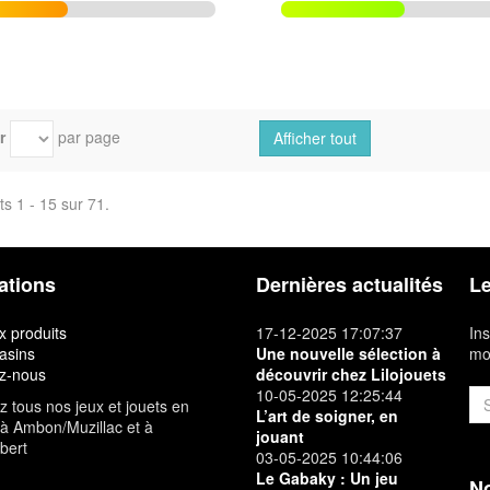
r
par page
Afficher tout
ts 1 - 15 sur 71.
ations
Dernières actualités
Le
 produits
17-12-2025 17:07:37
Ins
asins
Une nouvelle sélection à
mon
z-nous
découvrir chez Lilojouets
10-05-2025 12:25:44
 tous nos jeux et jouets en
L’art de soigner, en
à Ambon/Muzillac et à
jouant
bert
03-05-2025 10:44:06
Le Gabaky : Un jeu
No