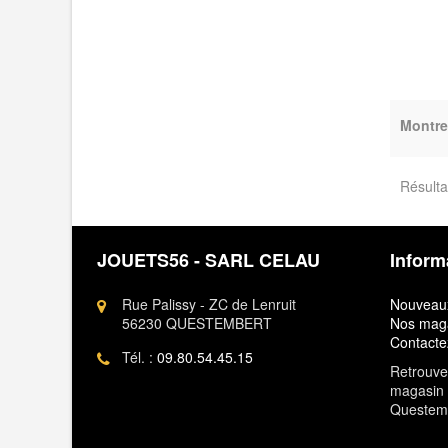
Montre
Résulta
JOUETS56 - SARL CELAU
Inform
Rue Palissy - ZC de Lenruit
Nouveaux
56230 QUESTEMBERT
Nos mag
Contacte
Tél. :
09.80.54.45.15
Retrouvez
magasin 
Questem