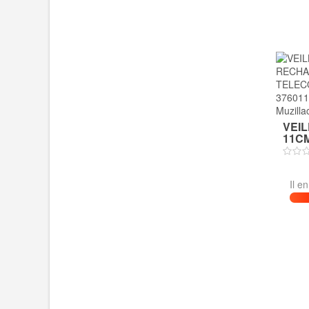
VEIL
11C
Il e