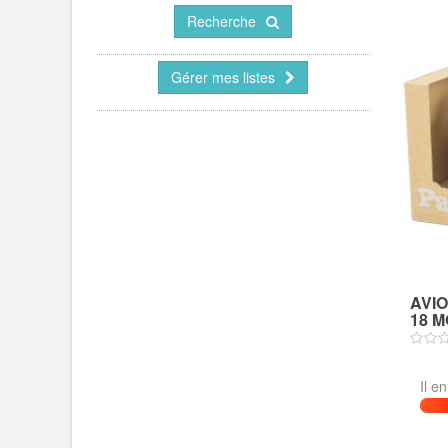
Recherche
Gérer mes listes
AVIO
18 MO
Il e