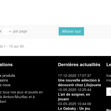
r
par page
Afficher tout
ts 1 - 15 sur 40.
ations
Dernières actualités
Le
 produits
17-12-2025 17:07:37
Ins
asins
Une nouvelle sélection à
mon
z-nous
découvrir chez Lilojouets
10-05-2025 12:25:44
 tous nos jeux et jouets en
L’art de soigner, en
à Ambon/Muzillac et à
jouant
bert
03-05-2025 10:44:06
Le Gabaky : Un jeu
No