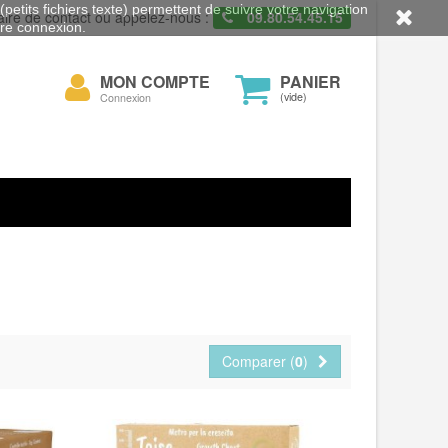
petits fichiers texte) permettent de suivre votre navigation
aire de contact ou appelez-nous :
09.80.54.45.15
otre connexion.
Mon
MON COMPTE
PANIER
cher
compte
(vide)
Connexion
Comparer (
0
)