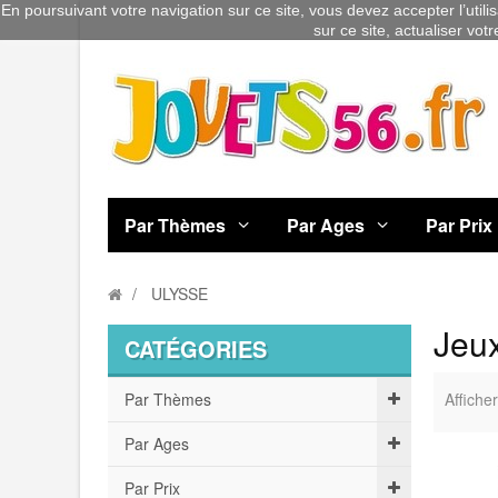
En poursuivant votre navigation sur ce site, vous devez accepter l’utili
sur ce site, actualiser vot
Par Thèmes
Par Ages
Par Prix
ULYSSE
Jeux
CATÉGORIES
Par Thèmes
Afficher
Par Ages
Par Prix