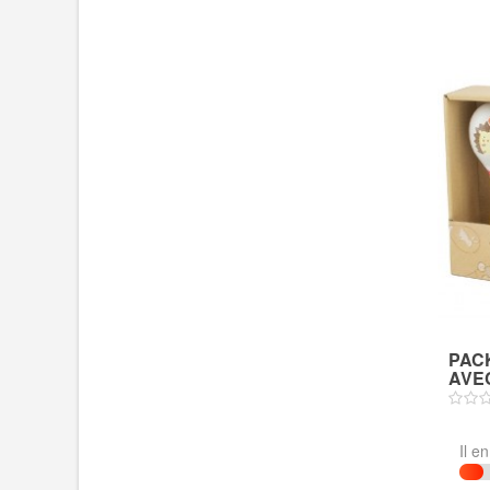
PAC
AVE
Il e