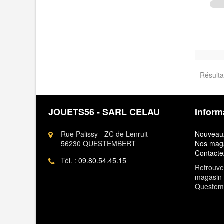
Résulta
JOUETS56 - SARL CELAU
Inform
Rue Palissy - ZC de Lenruit
Nouveaux
56230 QUESTEMBERT
Nos mag
Contacte
Tél. :
09.80.54.45.15
Retrouvez
magasin 
Questem