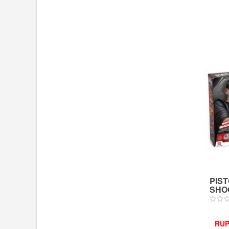
PIS
SHOO
RUP