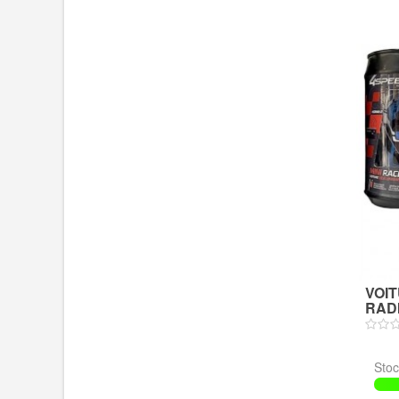
VOIT
RADI
Stoc