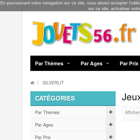
En poursuivant votre navigation sur ce site, vous devez accepter l’utili
sur ce site, actualiser vot
Par Thèmes
Par Ages
Par Prix
SILVERLIT
Jeux
CATÉGORIES
Par Thèmes
Afficher
Par Ages
Par Prix