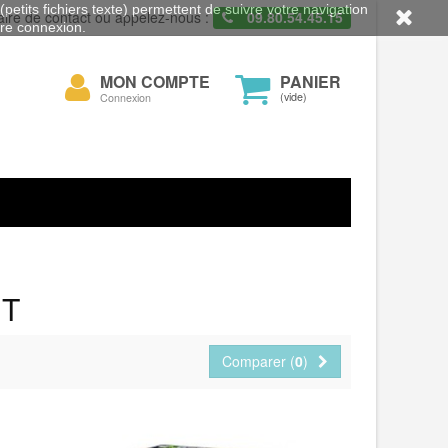
petits fichiers texte) permettent de suivre votre navigation
aire de contact ou appelez-nous :
09.80.54.45.15
otre connexion.
Mon
MON COMPTE
PANIER
cher
compte
(vide)
Connexion
IT
Comparer (
0
)