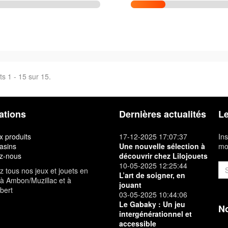
ts 1 - 15 sur 15.
ations
Dernières actualités
Le
 produits
17-12-2025 17:07:37
Ins
asins
Une nouvelle sélection à
mon
z-nous
découvrir chez Lilojouets
10-05-2025 12:25:44
 tous nos jeux et jouets en
L’art de soigner, en
à Ambon/Muzillac et à
jouant
bert
03-05-2025 10:44:06
Le Gabaky : Un jeu
No
intergénérationnel et
accessible