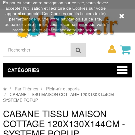
En poursuivant votre navigation sur ce site, vous devez
accepter l’utilisation et l'écriture de Cookies sur votre
appareil connecté. Ces Cookies (petits fichiers texte)
permettent de suivre votre navigation sur ce site,
actualiser votre panier, vous reconnaitre lors de votre
prochaine visite et sécuriser votre connexion.
Mon
Rechercher
compt
CATÉGORIES
Par Thèmes
Plein-air et sports
CABANE TISSU MAISON COTTAGE 120X130X144CM -
SYSTEME POPUP
CABANE TISSU MAISON
COTTAGE 120X130X144CM -
SYSTEME POPUP