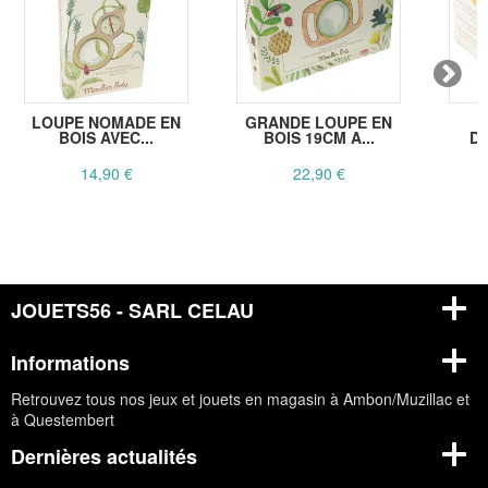
LOUPE NOMADE EN
GRANDE LOUPE EN
P
BOIS AVEC...
BOIS 19CM A...
D
14,90 €
22,90 €
JOUETS56 - SARL CELAU
Informations
Retrouvez tous nos jeux et jouets en magasin à Ambon/Muzillac et
à Questembert
Dernières actualités