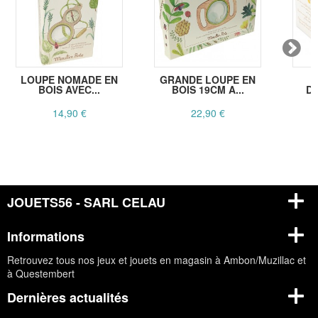
LOUPE NOMADE EN
GRANDE LOUPE EN
P
BOIS AVEC...
BOIS 19CM A...
D
14,90 €
22,90 €
JOUETS56 - SARL CELAU
Informations
Retrouvez tous nos jeux et jouets en magasin à Ambon/Muzillac et
à Questembert
Dernières actualités