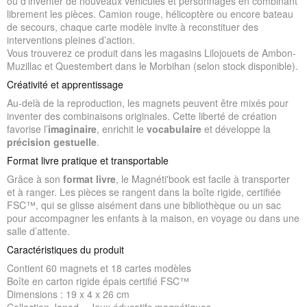
ou d’inventer de nouveaux véhicules et personnages en combinant
librement les pièces. Camion rouge, hélicoptère ou encore bateau
de secours, chaque carte modèle invite à reconstituer des
interventions pleines d’action.
Vous trouverez ce produit dans les magasins Lilojouets de Ambon-
Muzillac et Questembert dans le Morbihan (selon stock disponible).
Créativité et apprentissage
Au-delà de la reproduction, les magnets peuvent être mixés pour
inventer des combinaisons originales. Cette liberté de création
favorise l’
imaginaire
, enrichit le
vocabulaire
et développe la
précision gestuelle
.
Format livre pratique et transportable
Grâce à son
format livre
, le Magnéti'book est facile à transporter
et à ranger. Les pièces se rangent dans la boîte rigide, certifiée
FSC™, qui se glisse aisément dans une bibliothèque ou un sac
pour accompagner les enfants à la maison, en voyage ou dans une
salle d’attente.
Caractéristiques du produit
Contient 60 magnets et 18 cartes modèles
Boîte en carton rigide épais certifié FSC™
Dimensions : 19 x 4 x 26 cm