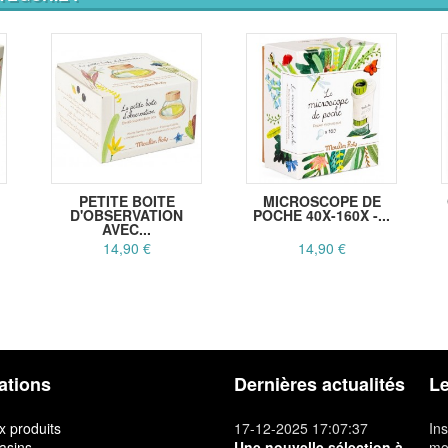
PETITE BOITE
MICROSCOPE DE
D'OBSERVATION
POCHE 40X-160X -...
AVEC...
14,90 €
14,90 €
ations
Dernières actualités
Le
 produits
17-12-2025 17:07:37
Ins
asins
Une nouvelle sélection à
mon