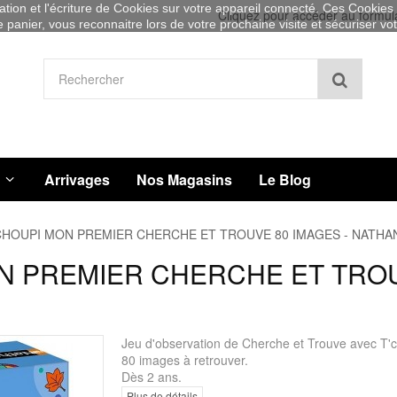
sation et l'écriture de Cookies sur votre appareil connecté. Ces Cookies (
Cliquez pour accéder au formul
re panier, vous reconnaitre lors de votre prochaine visite et sécuriser v
Recher
Arrivages
Nos Magasins
Le Blog
CHOUPI MON PREMIER CHERCHE ET TROUVE 80 IMAGES - NATHA
N PREMIER CHERCHE ET TROU
Jeu d'observation de Cherche et Trouve avec T'c
80 images à retrouver.
Dès 2 ans.
Plus de détails