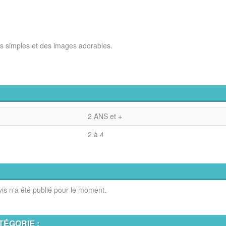
les simples et des images adorables.
2 ANS et +
2 à 4
is n'a été publié pour le moment.
TÉGORIE :